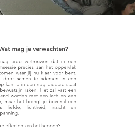
Wat mag je verwachten?
mag erop vertrouwen dat in een
msessie precies aan het oppervlak
komen waar jij nu klaar voor bent.
st door samen te ademen in een
p kan je in een nog diepere staat
bewustzijn raken. Het zal vast een
tend worden met een lach en een
n, maar het brengt je bovenal een
is liefde, lichtheid, inzicht en
spanning.
e effecten kan het hebben?