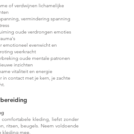
ame of verdwijnen
lichamelijke
chten
spanning, vermindering spanning
tress
uiming oude verdrongen emoties
rauma's
r emotioneel evenwicht en
roting veerkracht
rbreking oude mentale patronen
ieuwe inzichten
ame vitaliteit en energie
 in contact met je kern, je zachte
ht.
bereiding
ng
 comfortabele kleding, liefst zonder
n, ritsen, beugels. Neem voldoende
 kleding mee.