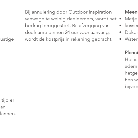
Bij annulering door Outdoor Inspiration
Meen
vanwege te weinig deelnemers, wordt het
Matje
bedrag teruggestort. Bij afzegging van
kusse
deelname binnen 24 uur voor aanvang,
Deken
rustige
wordt de kostprijs in rekening gebracht.
Water
Plann
Het is
ademci
hetgee
Een w
bijvo
tijd er
dan
plannen.