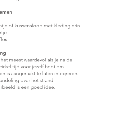
emen
ntje of kussensloop met kleding erin
tje
fles
ing
 het meest waardevol als je na de
rkel tijd voor jezelf hebt om
n is aangeraakt te laten integreren.
andeling over het strand
orbeeld is een goed idee.