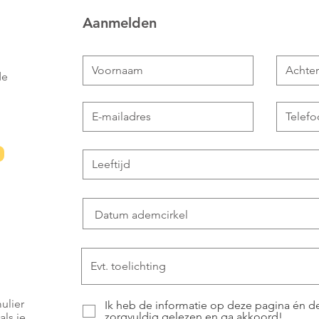
Aanmelden
de
ulier
Ik heb de informatie op deze pagina én de
zorgvuldig gelezen en ga akkoord!
ls je