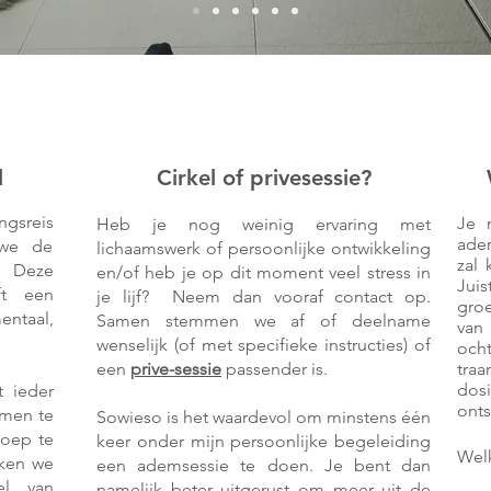
l
Cirkel of privesessie?
ngsreis
Je 
Heb je nog weinig ervaring met
ade
 we de
lichaamswerk of persoonlijke ontwikkeling
zal 
. Deze
en/of heb je op dit moment veel stress in
Jui
ft een
je lijf? Neem dan vooraf contact op.
groe
entaal,
Samen stemmen we af of deelname
van 
wenselijk (of met specifieke instructies) of
och
een
prive-sessie
passender is.
traa
dos
t ieder
ont
amen te
Sowieso is het waardevol om minstens één
roep te
keer onder mijn persoonlijke begeleiding
Welk
ken we
een ademsessie te doen.
Je bent dan
el van
namelijk beter uitgerust om meer uit de