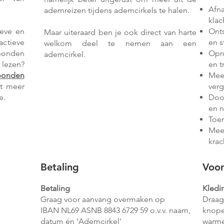
Afn
ademreizen
tijdens ademcirkels te halen.
kla
ieve en
Ont
Maar uiteraard ben je ook direct van harte
actieve
en s
welkom deel te nemen aan een
onden
Opr
ademcirkel.
 lezen?
en t
bonden
Mee
ot meer
verg
e.
Doo
en n
Toen
Meer
krac
Betaling
Voor
Betaling
Kledi
Graag voor aanvang overmaken op
Draag
IBAN NL69 ASNB 8843 6729 59 o.v.v. naam,
knope
datum én 'Ademcirkel'
warme