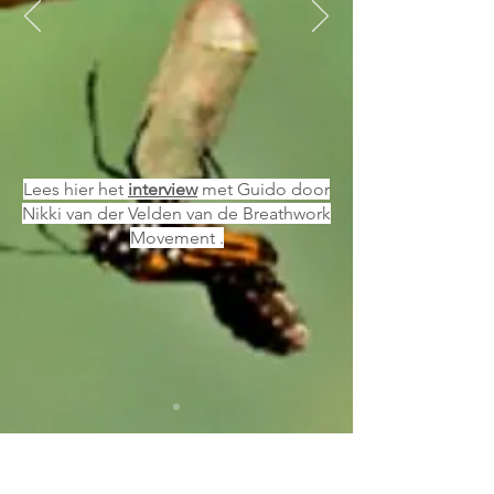
Lees
hier
het
interview
met Guido door
Nikki van der Velden van de Breathwork
Movement .
Verbonden Ademhaling