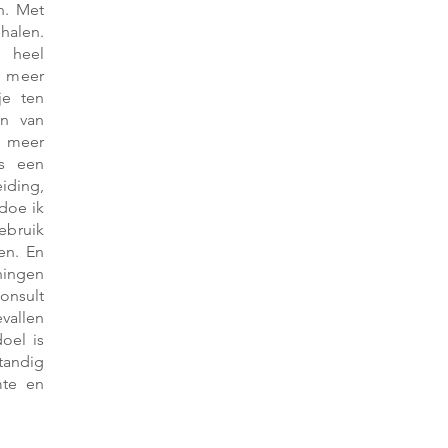
n. Met
alen.
 heel
, meer
je ten
en van
n meer
ns een
iding,
doe ik
bruik
en. En
ningen
onsult
vallen
oel is
tandig
mte en