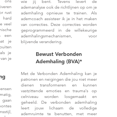
 ons
wie jij bent. Tevens levert de
iveren
ademanalyse ook de richtlijnen op om je
or rust
ademhaling opnieuw te trainen. Als
l hard
ademcoach assisteer ik je in het maken
e veel
van correcties. Deze correcties worden
nische
geprogrammeerd in de willekeurige
is een
ademhalingsmechanismen, voor
aat je
blijvende verandering.
buiten
als je
Bewust Verbonden
 van je
Ademhaling
(BVA)
*
Met de Verbonden Ademhaling kan je
ing
patronen en neigingen die jou niet meer
dienen transformeren en kunnen
mensen
vastzittende emoties en trauma's op
atig,
celniveau worden losgemaakt en
l gaan
geheeld. De verbonden ademhaling
ontes
leert jouw lichaam de volledige
stijl,
ademruimte te benutten, met meer