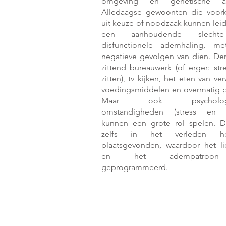
omgeving en genetische aa
Alledaagse gewoonten die voo
uit keuze of noodzaak kunnen leid
een aanhoudende slecht
disfunctionele ademhaling, me
negatieve gevolgen van dien. De
zittend bureauwerk (of erger: str
zitten), tv kijken, het eten van ve
voedingsmiddelen en overmatig p
Maar ook psychologi
omstandigheden (stress en a
kunnen een grote rol spelen. D
zelfs in het verleden h
plaatsgevonden, waardoor het l
en het adempatroo
geprogrammeerd.