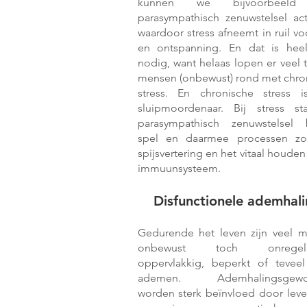
kunnen we bijvoorbeeld
parasympathisch zenuwstelsel act
waardoor stress afneemt in ruil vo
en ontspanning. En dat is hee
nodig, want helaas lopen er veel t
mensen (onbewust) rond met chro
stress. En chronische stress 
sluipmoordenaar. Bij stress st
parasympathisch zenuwstelsel 
spel en daarmee processen zo
spijsvertering en het vitaal houden
immuunsysteem.
Disfunctionele
adem
hal
Gedurende het leven zijn veel 
onbewust toch onregelm
oppervlakkig, beperkt of tevee
ademen. Ademhalingsgewo
worden sterk beïnvloed door levens