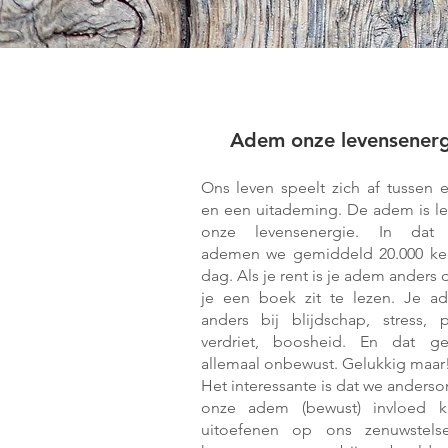
Ademwerk
Adem onze levensenerg
Ons leven speelt zich af tussen e
en een uitademing. De adem is lett
onze levensenergie. In dat 
ademen we gemiddeld 20.000 ke
dag. Als je rent is je adem anders 
je een boek zit te lezen. Je a
anders bij blijdschap, stress, p
verdriet, boosheid. En dat g
allemaal onbewust. Gelukkig maar
Het interessante is dat we anders
onze adem (bewust) invloed k
uitoefenen op ons zenuwstels