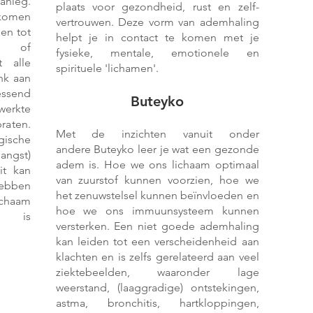
nleg.
plaats voor gezondheid, rust en zelf-
rkomen
vertrouwen. Deze vorm van ademhaling
en tot
helpt je in contact te komen met je
e of
fysieke, mentale, emotionele en
t alle
spirituele 'lichamen'.
nk aan
essend
Buteyko
rwerkte
raten.
Met de inzichten vanuit
onder
sche
andere
Buteyko
leer je wat een gezonde
ngst)
adem is. Hoe we ons lichaam optimaal
it kan
van zuurstof kunnen voorzien, hoe we
ebben
het zenuwstelsel kunnen beïnvloeden en
ichaam
hoe we ons immuunsysteem kunnen
n is
versterken. Een niet goede ademhaling
kan leiden tot een verscheidenheid aan
klachten en is zelfs gerelateerd aan veel
ziektebeelden, waaronder lage
weerstand, (laaggradige) ontstekingen,
astma, bronchitis, hartkloppingen,