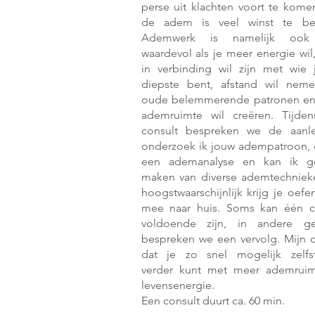
perse uit klachten voort te kome
de adem is veel winst te beh
Ademwerk is namelijk ook
waardevol als je meer energie wil
in verbinding wil zijn met wie 
diepste bent, afstand wil nem
oude belemmerende patronen e
ademruimte wil creëren. Tijde
consult bespreken we de aanle
onderzoek ik jouw adempatroon, 
een ademanalyse en kan ik ge
maken van diverse ademtechniek
hoogstwaarschijnlijk krijg je oefe
mee naar huis. Soms kan één c
voldoende zijn, in andere ge
bespreken we een vervolg. Mijn d
dat je zo snel mogelijk zelfs
verder kunt met meer ademrui
levensenergie.
Een consult duurt ca. 60 min.