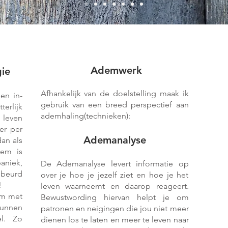
Ademwerk
ie
Afhankelijk van de doelstelling maak ik
en in-
gebruik van een breed perspectief aan
erlijk
ademhaling(technieken):
leven
er per
Ademanalyse
dan als
dem is
aniek,
De Ademanalyse levert informatie op
ebeurd
over je hoe je jezelf ziet en hoe je het
!
leven waarneemt en daarop reageert.
om met
Bewustwording hiervan helpt je om
unnen
patronen en neigingen die jou niet meer
el. Zo
dienen los te laten en meer te leven naar