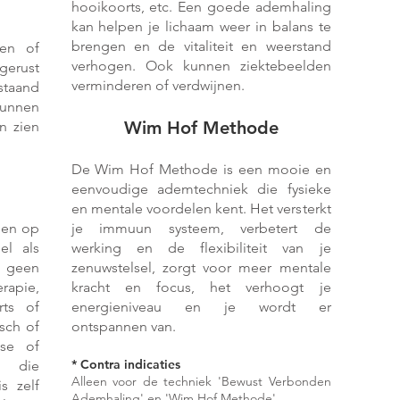
hooikoorts, etc. Een goede ademhaling
kan helpen je lichaam weer in balans te
brengen en de vitaliteit en weerstand
gen of
verhogen. Ook kunnen ziektebeelden
gerust
verminderen of verdwijnen.
aand
kunnen
Wim Hof Me
thode
n zien
De Wim Hof Methode is een mooie en
eenvoudige ademtechniek die fysieke
en mentale voordelen kent. Het versterkt
gen op
je immuun systeem, verbetert de
el als
werking en de flexibiliteit van je
n geen
zenuwstelsel, zorgt voor meer mentale
rapie,
kracht en focus, het verhoogt je
rts of
energieniveau en je wordt er
sch of
ontspannen van.
ose of
* Cont
ra indic
aties
 die
Alleen
voor de techniek '
Bewust
Verbonden
s zelf
Ademhaling' en 'Wi
m
Hof Methode'.