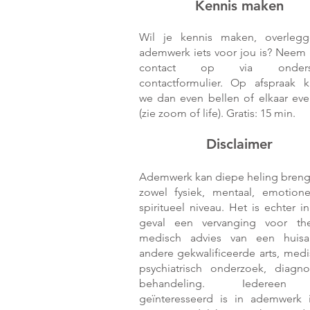
Kennis m
aken
Wil je kennis maken, overleg
ademwerk iets voor jou is? Neem 
contact op via onderst
contactformulier. Op afspraak 
we dan even bellen of elkaar eve
(zie zoom of life). Gratis: 15 min.
Disclaimer
Ademwerk kan diepe heling bren
zowel fysiek, mentaal, emotione
spiritueel niveau. Het is echter i
geval een vervanging voor the
medisch advies van een huisa
andere gekwalificeerde arts, medi
psychiatrisch onderzoek, diagn
behandeling. Iedereen
geïnteresseerd is in ademwerk i