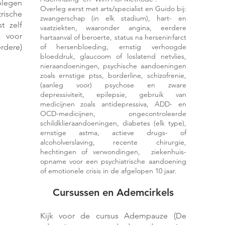
plegen
Overle
g eerst met arts/specialist en Guido bij:
rische
zwangerschap (in elk stadium), hart- en
t zelf
vaatziekten, waaronder angina, eerdere
k voor
hartaanval of beroerte, status na herseninfarct
dere)
of hersenbloeding, ernstig verhoogde
bloeddruk, glaucoom of loslatend netvlies,
nieraandoeningen, psychische aandoeningen
zoals ernstige ptss, borderline, schizofrenie,
(aanleg voor) psychose en zware
depressiviteit, epilepsie, gebruik van
medicijnen zoals antidepressiva, ADD- en
OCD-medicijnen, ongecontroleerde
schildklieraandoeningen, diabetes (elk type),
ernstige astma, actieve drugs- of
alcoholverslaving, recente chirurgie,
hechtingen of verwondingen, ziekenhuis-
opname voor een psychiatrische aandoening
of emotionele crisis in de afgelopen 10 jaar.
Cur
sussen en
Ademcirkels
Kijk voor de cursus Adempauze (De