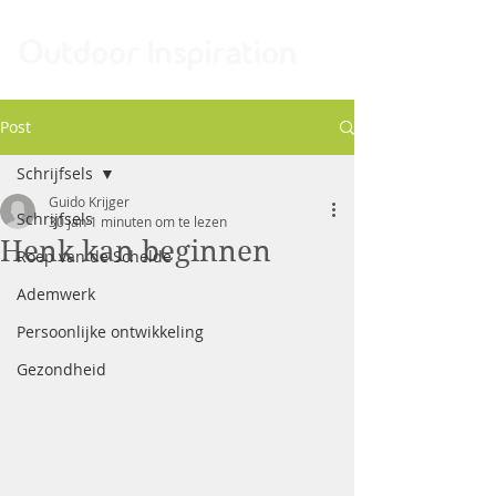
Post
Schrijfsels
Guido Krijger
Schrijfsels
30 jan
1 minuten om te lezen
Henk kan beginnen
Roep van de Schelde
Ademwerk
Persoonlijke ontwikkeling
Gezondheid