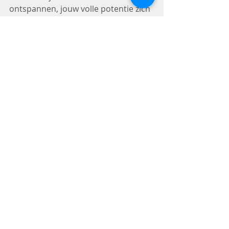
ontspannen, jouw volle potentie zich 
kan bevrijden en ruimte ontstaat 
voor gevoelens als empathie, 
dankbaarheid, liefde, vertrouwen .... 
Wat een opluchting 😊
Je bent van harte welkom in mijn 
praktijk
 ((natuur)coaching & 
ademtherapie en -coaching).
Ademwerk
Persoonlijke ontwikkeling
Recente blogposts
Alles weergeven