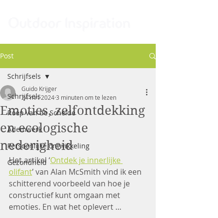
Post
Schrijfsels
Guido Krijger
Schrijfsels
24 mrt 2024
3 minuten om te lezen
Emoties, zelfontdekking
Roep van de Schelde
en ecologische
Ademwerk
nederigheid
Persoonlijke ontwikkeling
Het artikel ‘
Ontdek je innerlijke 
Gezondheid
olifant
’ van Alan McSmith vind ik een 
schitterend voorbeeld van hoe je 
constructief kunt omgaan met 
emoties. En wat het oplevert …